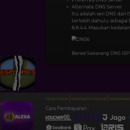
Alternate DNS Server
Itu adalah seri DNS dar
terlebih dahulu sebagai 
8.8.4.4. Masukan kedalam
Beres! Sekarang DNS ISP
PERATURAN
KEBIJAKAN PRIVASI
PERMAINAN
Cara Pembayaran :