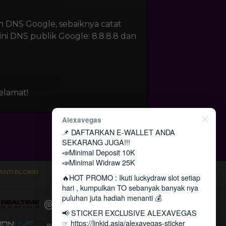
n DNS Google, sebaiknya catat
ni DNS publik Google: 8.8.8.8 dan
elamat!
Alexavegas
📌 DAFTARKAN E-WALLET ANDA
SEKARANG JUGA!!!
📣Minimal Deposit 10K
📣Minimal Widraw 25K
ANTI BLOKIR
🔥HOT PROMO : Ikuti luckydraw slot setiap
hari , kumpulkan TO sebanyak banyak nya
puluhan juta hadiah menanti 💰
📢 STICKER EXCLUSIVE ALEXAVEGAS
☞
https://linkid.asia/alexavegas-sticker