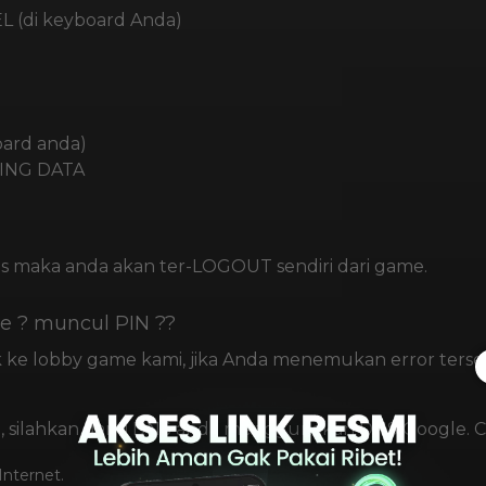
L (di keyboard Anda)
oard anda)
SING DATA
as maka anda akan ter-LOGOUT sendiri dari game.
e ? muncul PIN ?
?
 ke lobby game kami, jika Anda menemukan error terse
tasi, silahkan ganti DNS anda menggunakan DNS Google.
Internet.