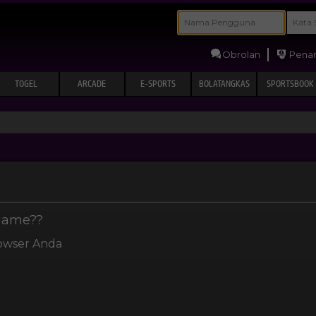
Obrolan
Penar
TOGEL
ARCADE
E-SPORTS
BOLATANGKAS
SPORTSBOOK
Link 
 game?
?
rowser Anda