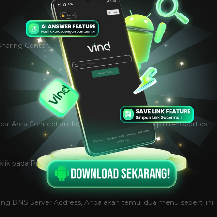
haring Center.
l Area Connection, kemudian klik kanan dan pilih Properties.
klik pada Properties.
wing DNS Server Address, Anda akan temui dua menu seperti ini: