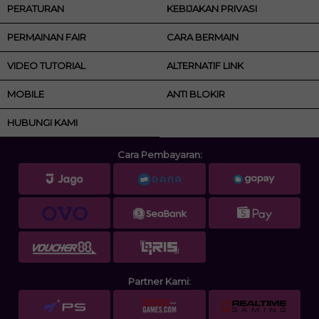
PERATURAN
KEBIJAKAN PRIVASI
PERMAINAN FAIR
CARA BERMAIN
VIDEO TUTORIAL
ALTERNATIF LINK
MOBILE
ANTI BLOKIR
HUBUNGI KAMI
Cara Pembayaran:
Partner Kami: