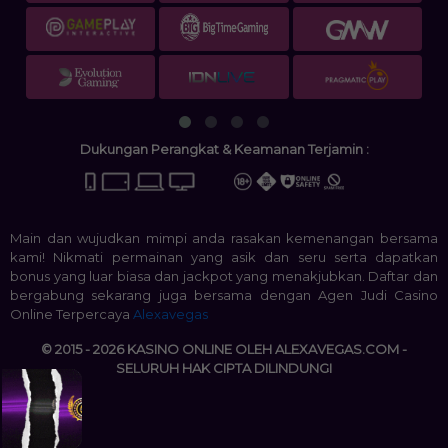
Dukungan Perangkat & Keamanan Terjamin :
Main dan wujudkan mimpi anda rasakan kemenangan bersama
kami! Nikmati permainan yang asik dan seru serta dapatkan
bonus yang luar biasa dan jackpot yang menakjubkan. Daftar dan
bergabung sekarang juga bersama dengan Agen Judi Casino
Online Terpercaya
Alexavegas
© 2015 - 2026 KASINO ONLINE OLEH ALEXAVEGAS.COM -
SELURUH HAK CIPTA DILINDUNGI