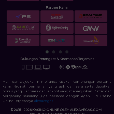
Partner Kami:
Dukungan Perangkat & Keamanan Terjamin :
Main dan wujudkan mimpi anda rasakan kemenangan bersama
kami! Nikmati permainan yang asik dan seru serta dapatkan
bonus yang luar biasa dan jackpot yang menakjubkan. Daftar dan
bergabung sekarang juga bersama dengan Agen Judi Casino
Online Terpercaya
Alexavegas
© 2015 - 2026 KASINO ONLINE OLEH ALEXAVEGAS.COM -