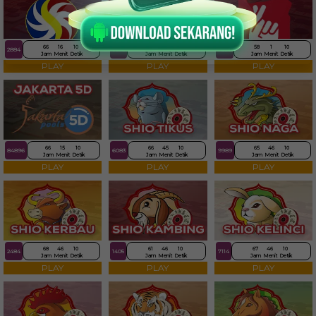
66
16
9
59
1
9
58
1
9
2884
9385
7388
Jam
Menit
Detik
Jam
Menit
Detik
Jam
Menit
Detik
PLAY
PLAY
PLAY
66
15
9
66
45
9
65
46
9
84896
6083
9989
Jam
Menit
Detik
Jam
Menit
Detik
Jam
Menit
Detik
PLAY
PLAY
PLAY
68
46
9
61
46
9
67
46
9
2484
1405
7114
Jam
Menit
Detik
Jam
Menit
Detik
Jam
Menit
Detik
PLAY
PLAY
PLAY