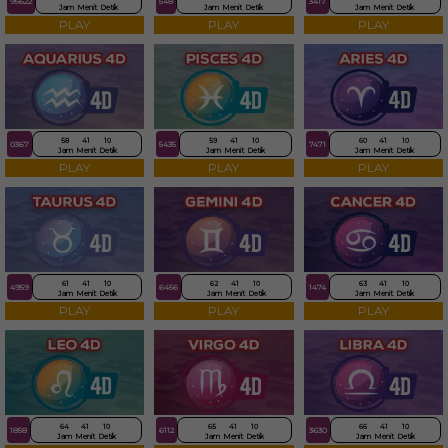
95622
548
3417
Jam
Menit
Detik
Jam
Menit
Detik
Jam
Menit
Detik
PLAY
PLAY
PLAY
58
41
9
59
41
9
60
41
9
0367
5435
7471
Jam
Menit
Detik
Jam
Menit
Detik
Jam
Menit
Detik
PLAY
PLAY
PLAY
61
41
9
62
41
9
63
41
9
4959
6456
1474
Jam
Menit
Detik
Jam
Menit
Detik
Jam
Menit
Detik
PLAY
PLAY
PLAY
64
41
9
65
41
9
66
41
9
1858
6112
3630
Jam
Menit
Detik
Jam
Menit
Detik
Jam
Menit
Detik